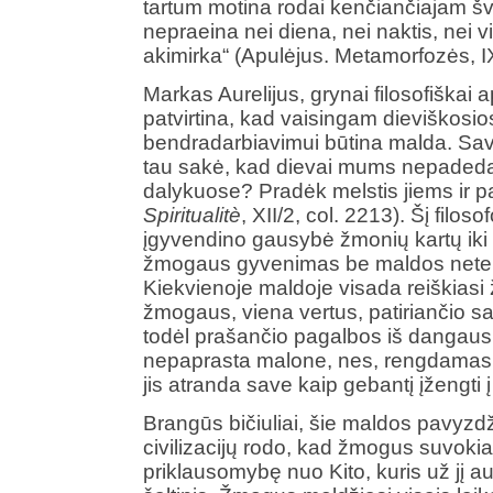
tartum motina rodai kenčiančiajam š
nepraeina nei diena, nei naktis, nei v
akimirka“ (Apulėjus. Metamorfozės, IX
Markas Aurelijus, grynai filosofiškai
patvirtina, kad vaisingam dieviškosio
bendradarbiavimui būtina malda. Sav
tau sakė, kad dievai mums nepadeda
dalykuose? Pradėk melstis jiems ir p
Spiritualitè
, XII/2, col. 2213). Šį filo
įgyvendino gausybė žmonių kartų iki 
žmogaus gyvenimas be maldos neten
Kiekvienoje maldoje visada reiškiasi
žmogaus, viena vertus, patiriančio s
todėl prašančio pagalbos iš dangaus 
nepaprasta malone, nes, rengdamasis 
jis atranda save kaip gebantį įžengti 
Brangūs bičiuliai, šie maldos pavyzdži
civilizacijų rodo, kad žmogus suvokia
priklausomybę nuo Kito, kuris už jį au