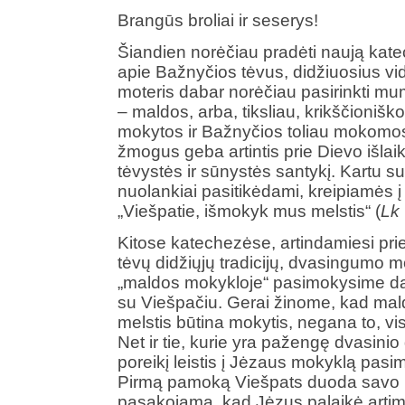
Brangūs broliai ir seserys!
Šiandien norėčiau pradėti naują kate
apie Bažnyčios tėvus, didžiuosius vid
moteris dabar norėčiau pasirinkti mu
– maldos, arba, tiksliau, krikščionišk
mokytos ir Bažnyčios toliau mokomo
žmogus geba artintis prie Dievo išla
tėvystės ir sūnystės santykį. Kartu su
nuolankiai pasitikėdami, kreipiamės į
„Viešpatie, išmokyk mus melstis“ (
Lk
Kitose katechezėse, artindamiesi pr
tėvų didžiųjų tradicijų, dvasingumo moky
„maldos mokykloje“ pasimokysime dar
su Viešpačiu. Gerai žinome, kad mal
melstis būtina mokytis, negana to, vi
Net ir tie, kurie yra pažengę dvasini
poreikį leistis į Jėzaus mokyklą pasimo
Pirmą pamoką Viešpats duoda savo 
pasakojama, kad Jėzus palaikė artimą