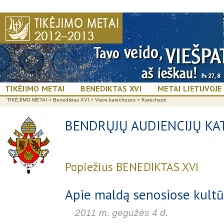
TIKĖJIMO METAI
BENEDIKTAS XVI
METAI LIETUVOJE
TIKĖJIMO METAI
>
Benediktas XVI
>
Visos katechezės
>
Katechezė
BENDRŲJŲ AUDIENCIJŲ KA
Popiežius BENEDIKTAS XVI
Apie maldą senosiose kultūr
2011 m. gegužės 4 d.