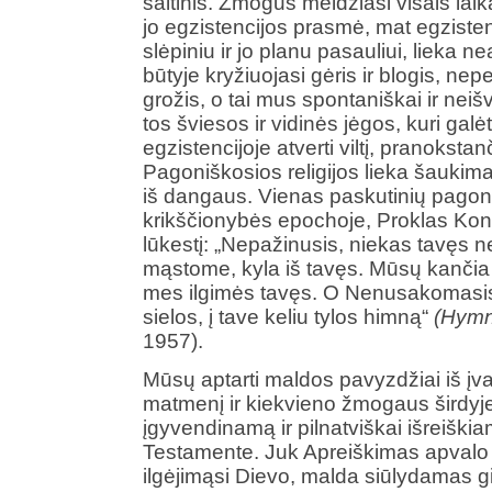
šaltinis. Žmogus meldžiasi visais laik
jo egzistencijos prasmė, mat egziste
slėpiniu ir jo planu pasauliui, lieka n
būtyje kryžiuojasi gėris ir blogis, ne
grožis, o tai mus spontaniškai ir nei
tos šviesos ir vidinės jėgos, kuri gal
egzistencijoje atverti viltį, pranokstan
Pagoniškosios religijos lieka šaukima
iš dangaus. Vienas paskutinių pagoni
krikščionybės epochoje, Proklas Konst
lūkestį: „Nepažinusis, niekas tavęs n
mąstome, kyla iš tavęs. Mūsų kančia 
mes ilgimės tavęs. O Nenusakomasis
sielos, į tave keliu tylos himną“
(Hym
1957).
Mūsų aptarti maldos pavyzdžiai iš įvairi
matmenį ir kiekvieno žmogaus širdyje
įgyvendinamą ir pilnatviškai išreišk
Testamente. Juk Apreiškimas apvalo 
ilgėjimąsi Dievo, malda siūlydamas g