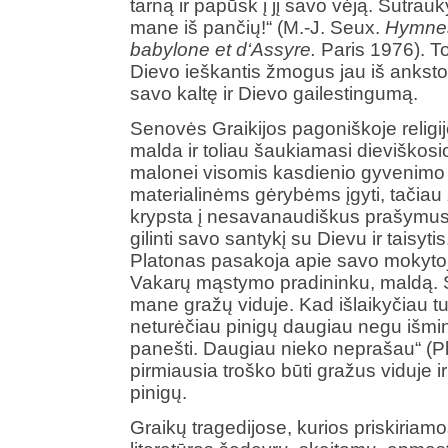
tarną ir papūsk į jį savo vėją. Sutrau
mane iš pančių!“ (M.-J. Seux.
Hymnes
babylone et d‘Assyre.
Paris 1976). To
Dievo ieškantis žmogus jau iš anksto
savo kaltę ir Dievo gailestingumą.
Senovės Graikijos pagoniškoje religijo
malda ir toliau šaukiamasi dieviškos
malonei visomis kasdienio gyvenimo 
materialinėms gėrybėms įgyti, tačiau
krypsta į nesavanaudiškus prašymus,
gilinti savo santykį su Dievu ir taisytis
Platonas pasakoja apie savo mokytoj
Vakarų mąstymo pradininku, maldą. 
mane gražų viduje. Kad išlaikyčiau turt
neturėčiau pinigų daugiau negu išmin
panešti. Daugiau nieko neprašau“ (Pl
pirmiausia troško būti gražus viduje ir
pinigų.
Graikų tragedijose, kurios priskiriamos