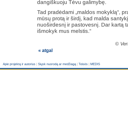
dangiškuoju Tėvu galimybę.
Tad pradėdami „maldos mokyklą“, pra
mūsų protą ir širdį, kad malda santykį
nuoširdesnį ir pastovesnį. Dar kartą 
išmokyk mus melstis.“
© Ver
« atgal
Apie projektą ir autorius
|
Siųsk nuorodą ar medžiagą
|
Teisės
|
MEDIS