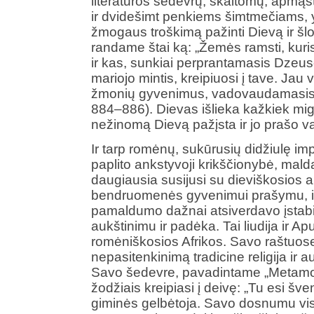
literatūros šedevrų, skaitomų, apmąs
ir dvidešimt penkiems šimtmečiams, y
žmogaus troškimą pažinti Dievą ir šlov
randame štai ką: „Žemės ramsti, kur
ir kas, sunkiai perprantamasis Dzeu
mariojo mintis, kreipiuosi į tave. Jau vi
žmonių gyvenimus, vadovaudamasis t
884–886). Dievas išlieka kažkiek mig
nežinomą Dievą pažįsta ir jo prašo 
Ir tarp romėnų, sukūrusių didžiulę imp
paplito ankstyvoji krikščionybė, malda, 
daugiausia susijusi su dieviškosios a
bendruomenės gyvenimui prašymu, i
pamaldumo dažnai atsiverdavo įstabi
aukštinimu ir padėka. Tai liudija ir Apul
romėniškosios Afrikos. Savo raštuose 
nepasitenkinimą tradicine religija ir 
Savo šedevre, pavadintame „Metamorfo
žodžiais kreipiasi į deivę: „Tu esi šv
giminės gelbėtoja. Savo dosnumu vi