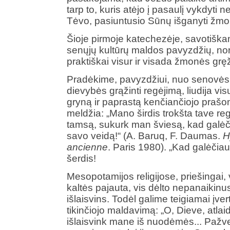
tarp to, kuris atėjo į pasaulį vykdyti n
Tėvo, pasiuntusio Sūnų išganyti žmoni
Šioje pirmoje katechezėje, savotiška
senųjų kultūrų maldos pavyzdžių, no
praktiškai visur ir visada žmonės grę
Pradėkime, pavyzdžiui, nuo senovės 
dievybės grąžinti regėjimą, liudija vi
gryną ir paprastą kenčiančiojo praš
meldžia: „Mano širdis trokšta tave regė
tamsą, sukurk man šviesą, kad galėči
savo veidą!“ (A. Baruq, F. Daumas.
H
ancienne
. Paris 1980). „Kad galėčiau
šerdis!
Mesopotamijos religijose, priešingai, 
kaltės pajauta, vis dėlto nepanaikinusi
išlaisvins. Todėl galime teigiamai įver
tikinčiojo maldavimą: „O, Dieve, atlaid
išlaisvink mane iš nuodėmės... Pažvel